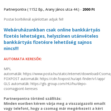
Partnerpontra ( 1152 Bp., Arany János utca 44.) -
2000 Ft
Postai borítéknál ajánlottan adjuk fel!
Webáruházunkban csak online bankkártyás
fizetés lehetséges, helyszínen utánvételes
bankkártyás fizetésre lehetőség sajnos
nincs!!!
AUTOMATA KERESŐK:
MPL
automaták: https://www.posta.hu/static/internet/download/Csoma
FOXPOST automaták: https://cdn.foxpost.hu/apt-finder/v1/app/
GLS automaták: https://gls-group.com/HU/hu/depo-
csomagpont-kereses
Partnerpontra történő szállítás:
Minden esetben kérem várja meg a visszaigazoló emailt
vagy telefont, hogy a csomag már megérkezett a kért