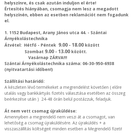
helyszínre, és csak azután induljon el érte!
Értesítés hiányában, csomagja nem lesz a megadott
helyszínén, ebben az esetben reklamációt nem fogadunk
el.
1. 1152 Budapest, Arany János utca 44. - Szántai
Árnyékolástechnika
9.00 - 18.00
Átvétel: Hétfő - Péntek
között
9.00 - 13.00
Szombat
között.
Vasárnap ZÁRVA!!!
Szántai Árnyékolástechnika száma: 06-30-950-6938
(nyitvatartási időben!)
Szállítási határidő:
A készleten lévő termékeket a megrendelést követően ( előre
utalás vagy bankkártyás fizetés választása esetében az összeg
beérkezése után ) 24-48 órán belül postázzuk, feladjuk.
Át nem vett csomag újraküldése:
Amennyiben a megrendelő nem veszi át a csomagot, van
lehetőség a csomag újraküldésére. Az újraküldés + a
visszaszállítás költségeit minden esetben a Megrendelő fizeti!