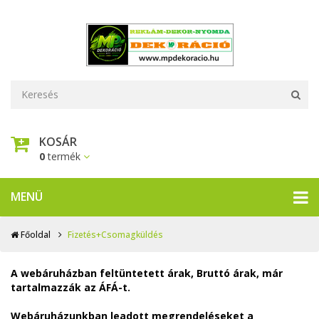
KOSÁR
0
termék
MENÜ
Főoldal
Fizetés+Csomagküldés
A webáruházban feltüntetett árak, Bruttó árak, már
tartalmazzák az ÁFÁ-t.
Webáruházunkban leadott megrendeléseket a