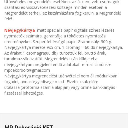
Utánvételes megrendelés esetében, az át nem vett csomagok
szállítási és visszavételezési költsége minden esetben a
Megrendelőt terheli, ez kiszámlázásra fog kerülni a Megrendelő
felé!
Névjegykártya
matt speciális papír digitális színes lézeres
nyomtatók számára, garantálja a tökéletes nyomtatási
eredményeket. Szuper fehérségű papír. Grammsúly: 300 g.
Névjegykártya mérete 9x5 cm. 1 csomag = 60 db névjegykártya.
Az árakat 1 csomagra(60 db). tüntettük fel, bruttó árak,
tartalmazzák az áfát. Megrendelés után küldje el a
névjegykártyán megjelenítendő adatokat e-mail címünkre:
mpdekorbolt@gmai.com
Névjegykártya megrendelést utánvétellel nem áll módunkban
fogadni, annak egyedisége miatt. Fizetni csak előre
utalással(proforma számla alapján) vagy online bankkártyás
fizetéssel lehetséges.
MP Dekoráció KFT.