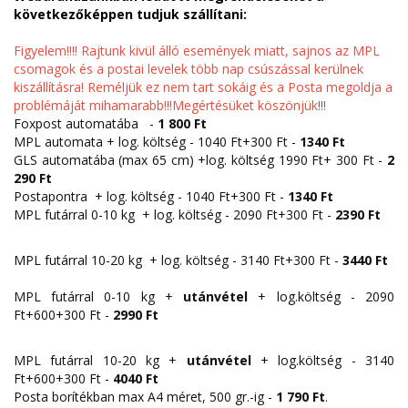
következőképpen tudjuk szállítani:
Figyelem!!!! Rajtunk kivül álló események miatt, sajnos az MPL
csomagok és a postai levelek több nap csúszással kerülnek
kiszállításra! Reméljük ez nem tart sokáig és a Posta megoldja a
problémáját mihamarabb!!!Megértésüket köszönjük
!!!
Foxpost automatába -
1 800 Ft
MPL automata + log. költség - 1040 Ft+300 Ft -
1340 Ft
GLS automatába (max 65 cm) +log. költség 1990 Ft+ 300 Ft -
2
290 Ft
Postapontra + log. költség - 1040 Ft+300 Ft -
1340 Ft
MPL futárral 0-10 kg + log. költség - 2090 Ft+300 Ft -
2390 Ft
MPL futárral 10-20 kg + log. költség - 3140 Ft+300 Ft -
3440 Ft
MPL futárral 0-10 kg +
utánvétel
+ log.költség - 2090
Ft+600+300 Ft -
2990 Ft
MPL futárral 10-20 kg +
utánvétel
+ log.költség - 3140
Ft+600+300 Ft -
4040 Ft
Posta borítékban max A4 méret, 500 gr.-ig -
1 790 Ft
.