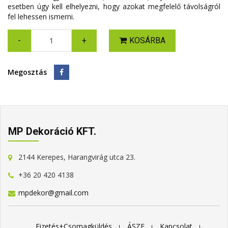
esetben úgy kell elhelyezni, hogy azokat megfelelő távolságról
fel lehessen ismerni.
-
+
KOSÁRBA
Megosztás
MP Dekoráció KFT.
2144 Kerepes, Harangvirág utca 23.
+36 20 420 4138
mpdekor@gmail.com
Fizetés+Csomagküldés
ÁSZF
Kapcsolat