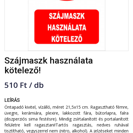
Szájmaszk használata
kötelező!
510 Ft / db
LEÍRÁS
Öntapadó kivitel, vízálló, méret 21,5x15 cm. Ragasztható fémre,
üvegre, kerámiára, plexire, lakkozott fára, bútorlapra, falra
(diszperziós sima festésre). Mindig zsírtalanított és portalanított
felületre kell ragasztani!Tartós ragasztás, nedves ruhával
tisztítható, vegyszerrel nem (nitro, alkohol). A jelzéseket minden