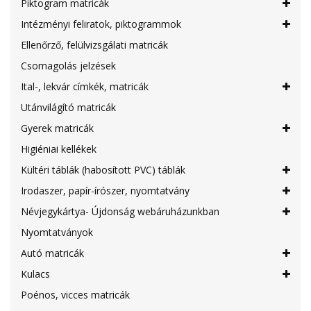
Piktogram matricák
Intézményi feliratok, piktogrammok
Ellenőrző, felülvizsgálati matricák
Csomagolás jelzések
Ital-, lekvár címkék, matricák
Utánvilágító matricák
Gyerek matricák
Higiéniai kellékek
Kültéri táblák (habosított PVC) táblák
Irodaszer, papír-írószer, nyomtatvány
Névjegykártya- Újdonság webáruházunkban
Nyomtatványok
Autó matricák
Kulacs
Poénos, vicces matricák