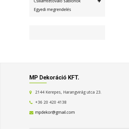
Csillámtetováló sablonok
Egyedi megrendelés
MP Dekoráció KFT.
2144 Kerepes, Harangvirág utca 23.
+36 20 420 4138
mpdekor@gmail.com