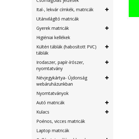
Csomagolás jelzések
Ital-, lekvár címkék, matricák
Utánvilágító matricák
Gyerek matricák
Higiéniai kellékek
Kültéri táblák (habosított PVC)
táblák
Irodaszer, papír-írószer,
nyomtatvány
Névjegykártya- Újdonság
webáruházunkban
Nyomtatványok
Autó matricák
Kulacs
Poénos, vicces matricák
Laptop matricák