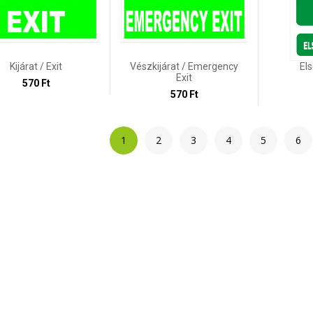
Kijárat / Exit
Vészkijárat / Emergency
El
Exit
570 Ft
570 Ft
1
2
3
4
5
6