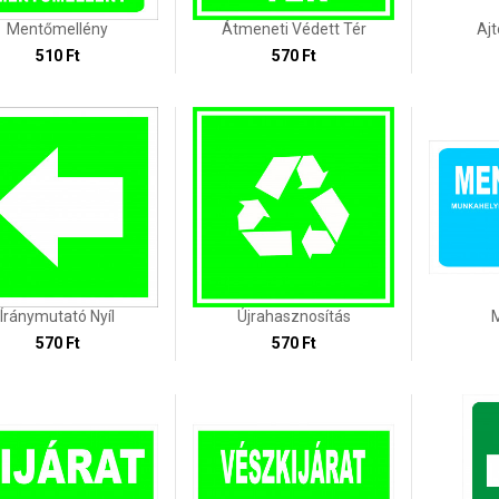
Mentőmellény
Átmeneti Védett Tér
Ajt
510 Ft
570 Ft
Íránymutató Nyíl
Újrahasznosítás
570 Ft
570 Ft