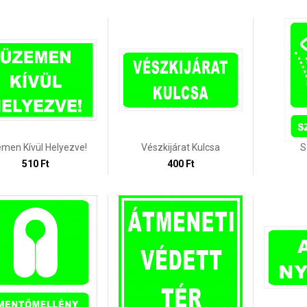
men Kívül Helyezve!
Vészkijárat Kulcsa
S
510 Ft
400 Ft