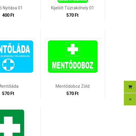
ó Nyitása 01
Kijelölt Tűzrakóhely 01
400 Ft
570 Ft
Mentőláda
Mentődoboz Zöld
570 Ft
570 Ft