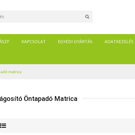
ÁSZF
KAPCSOLAT
EGYEDI GYÁRTÁS
ADATKEZELÉS
padó matrica
lágosító Öntapadó Matrica