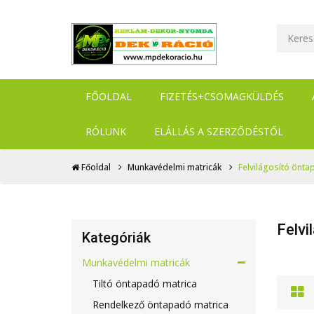
FŐOLDAL
FIZETÉS+CSOMAGKÜLDÉS
RÓLUNK
ELÁLLÁS A SZERZŐDÉSTŐL
Főoldal
Munkavédelmi matricák
Felvilágosító önta
Felvi
Kategóriák
Munkavédelmi matricák
Tiltó öntapadó matrica
Rendelkező öntapadó matrica