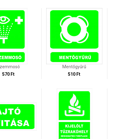
zemmosó
Mentőgyűrű
570 Ft
510 Ft