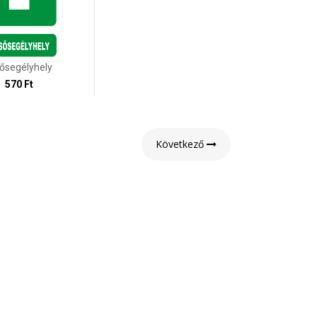
sősegélyhely
570 Ft
Következő