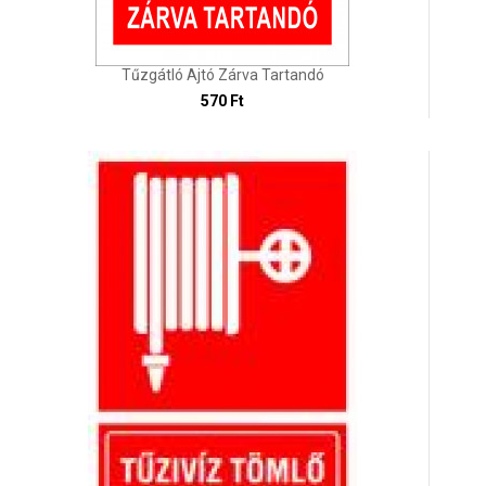
Tűzgátló Ajtó Zárva Tartandó
570 Ft