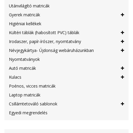
Utánvilágító matricák
Gyerek matricák
Higiéniai kellékek
Kültéri táblák (habosított PVC) táblák
Irodaszer, papír-írószer, nyomtatvány
Névjegykártya- Újdonság webáruházunkban
Nyomtatványok
Autó matricák
Kulacs
Poénos, vicces matricák
Laptop matricák
Csillámtetováló sablonok
Egyedi megrendelés