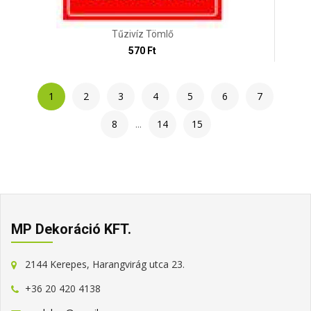
Tűzivíz Tömlő
570 Ft
1
2
3
4
5
6
7
8
...
14
15
MP Dekoráció KFT.
2144 Kerepes, Harangvirág utca 23.
+36 20 420 4138