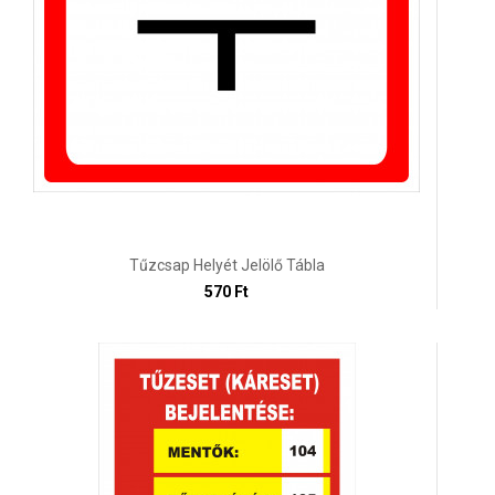
Tűzcsap Helyét Jelölő Tábla
570 Ft