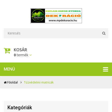
KOSÁR
0
termék
MENÜ
Főoldal
Tűzvédelmi matricák
Kategóriák