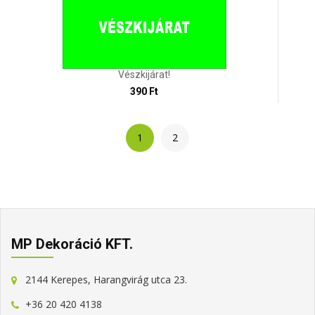
Vészkijárat!
390 Ft
1
2
MP Dekoráció KFT.
2144 Kerepes, Harangvirág utca 23.
+36 20 420 4138