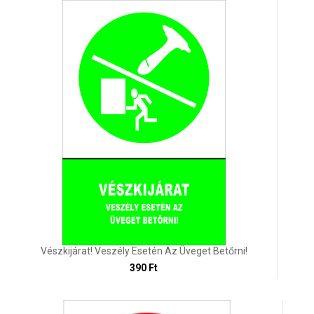
Vészkijárat! Veszély Esetén Az Üveget Betőrni!
390 Ft