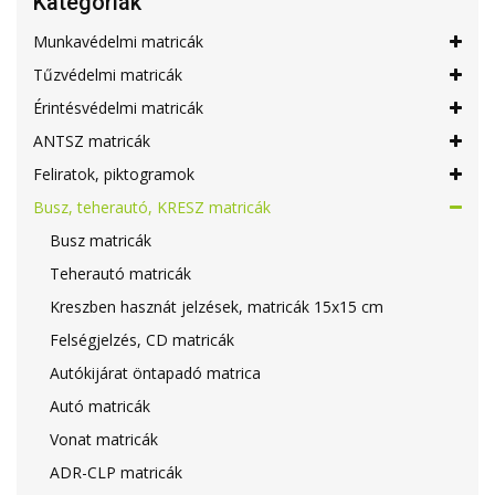
Kategóriák
Munkavédelmi matricák
Tűzvédelmi matricák
Érintésvédelmi matricák
ANTSZ matricák
Feliratok, piktogramok
Busz, teherautó, KRESZ matricák
Busz matricák
Teherautó matricák
Kreszben hasznát jelzések, matricák 15x15 cm
Felségjelzés, CD matricák
Autókijárat öntapadó matrica
Autó matricák
Vonat matricák
ADR-CLP matricák