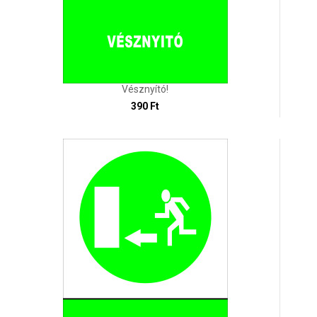
Vésznyító!
390 Ft