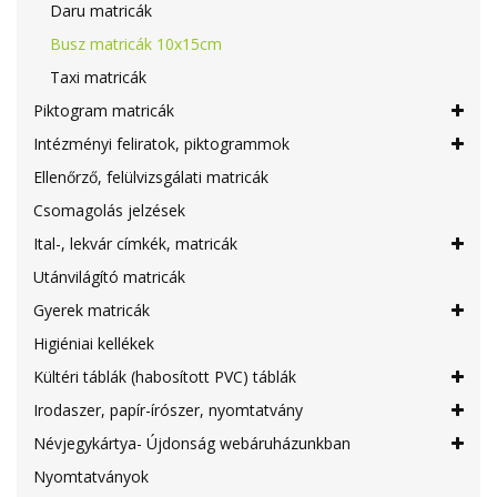
Daru matricák
Busz matricák 10x15cm
Taxi matricák
Piktogram matricák
Intézményi feliratok, piktogrammok
Ellenőrző, felülvizsgálati matricák
Csomagolás jelzések
Ital-, lekvár címkék, matricák
Utánvilágító matricák
Gyerek matricák
Higiéniai kellékek
Kültéri táblák (habosított PVC) táblák
Irodaszer, papír-írószer, nyomtatvány
Névjegykártya- Újdonság webáruházunkban
Nyomtatványok