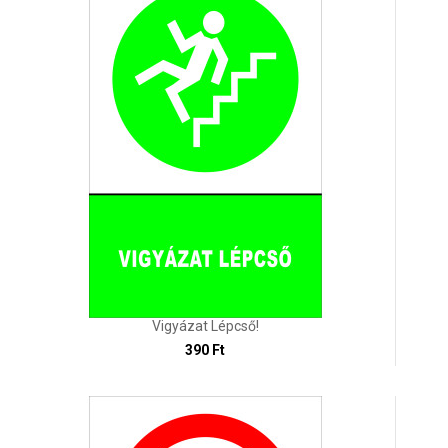
Vigyázat Lépcső!
390 Ft