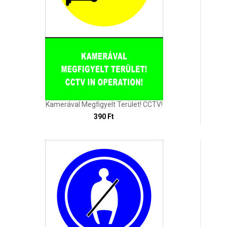
Kamerával Megfigyelt Terület! CCTV!
390 Ft