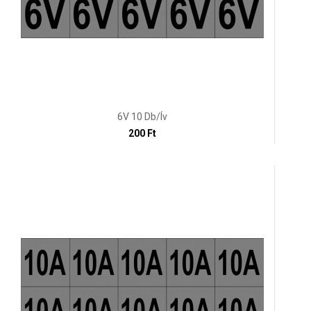
6V 10 Db/ív
200 Ft