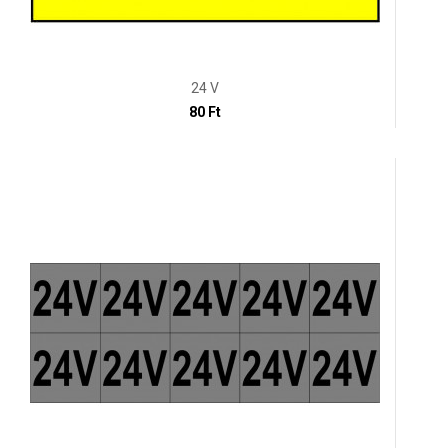
24 V
80 Ft