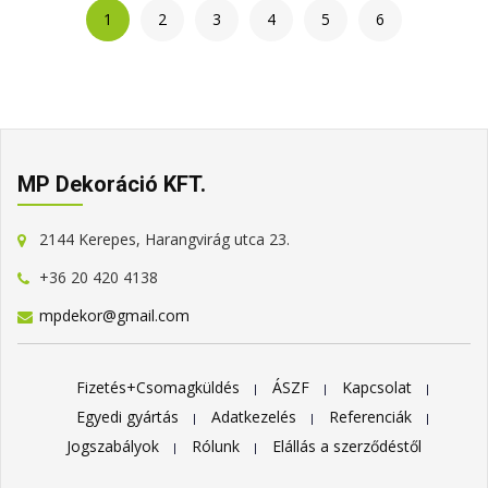
1
2
3
4
5
6
MP Dekoráció KFT.
2144 Kerepes, Harangvirág utca 23.
+36 20 420 4138
mpdekor@gmail.com
Fizetés+Csomagküldés
ÁSZF
Kapcsolat
Egyedi gyártás
Adatkezelés
Referenciák
Jogszabályok
Rólunk
Elállás a szerződéstől