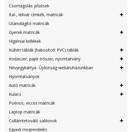
Csomagolás jelzések
Ital-, lekvár címkék, matricák
Utánvilágító matricák
Gyerek matricák
Higiéniai kellékek
Kültéri táblák (habosított PVC) táblák
Irodaszer, papír-írószer, nyomtatvány
Névjegykártya- Újdonság webáruházunkban
Nyomtatványok
Autó matricák
Kulacs
Poénos, vicces matricák
Laptop matricák
Csillámtetováló sablonok
Egyedi megrendelés