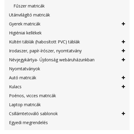
Fűszer matricák
Utánvilágító matricák
Gyerek matricák
Higiéniai kellékek
Kültéri táblák (habosított PVC) táblák
Irodaszer, papír-írószer, nyomtatvány
Névjegykártya- Újdonság webáruházunkban
Nyomtatványok
Autó matricák
Kulacs
Poénos, vicces matricák
Laptop matricák
Csillámtetováló sablonok
Egyedi megrendelés