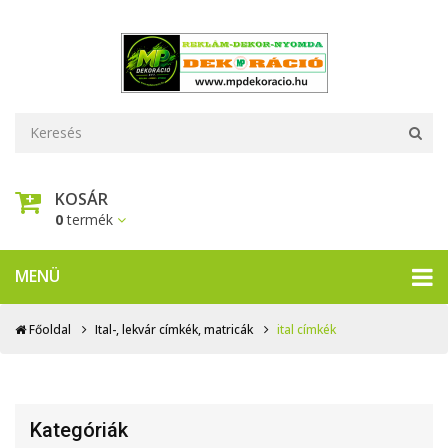
KOSÁR
0
termék
MENÜ
Főoldal
Ital-, lekvár címkék, matricák
ital címkék
Kategóriák