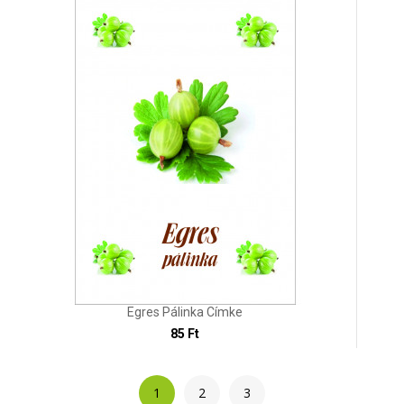
Egres Pálinka Címke
85 Ft
1
2
3