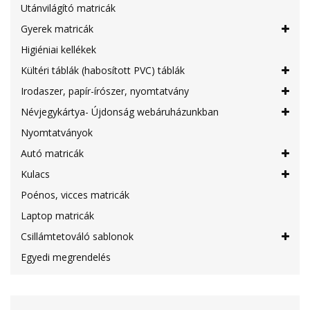
Utánvilágító matricák
Gyerek matricák
Higiéniai kellékek
Kültéri táblák (habosított PVC) táblák
Irodaszer, papír-írószer, nyomtatvány
Névjegykártya- Újdonság webáruházunkban
Nyomtatványok
Autó matricák
Kulacs
Poénos, vicces matricák
Laptop matricák
Csillámtetováló sablonok
Egyedi megrendelés