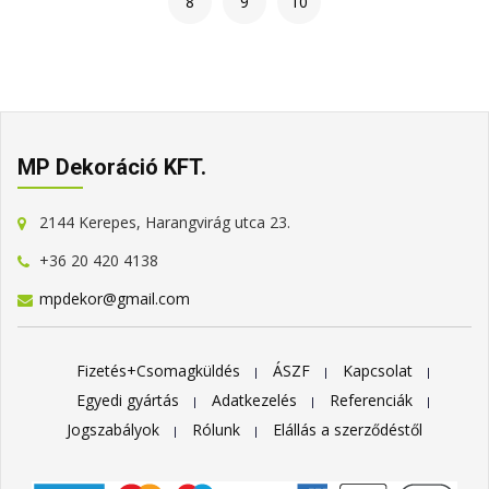
8
9
10
MP Dekoráció KFT.
2144 Kerepes, Harangvirág utca 23.
+36 20 420 4138
mpdekor@gmail.com
Fizetés+Csomagküldés
ÁSZF
Kapcsolat
Egyedi gyártás
Adatkezelés
Referenciák
Jogszabályok
Rólunk
Elállás a szerződéstől