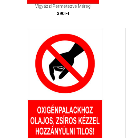
Vigyázz! Permetezve Méreg!
390 Ft