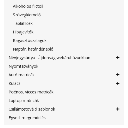
Alkoholos filctoll
Szövegkiemelő
Táblafilcek
Hibajavítók
Ragasztószalagok
Naptár, határidőnapló
Névjegykártya- Újdonság webáruházunkban
Nyomtatványok
Autó matricák
Kulacs
Poénos, vicces matricák
Laptop matricák
Csillámtetováló sablonok
Egyedi megrendelés