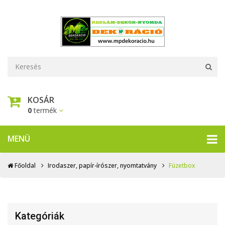
KOSÁR
0
termék
MENÜ
Főoldal
Irodaszer, papír-írószer, nyomtatvány
Füzetbox
Kategóriák