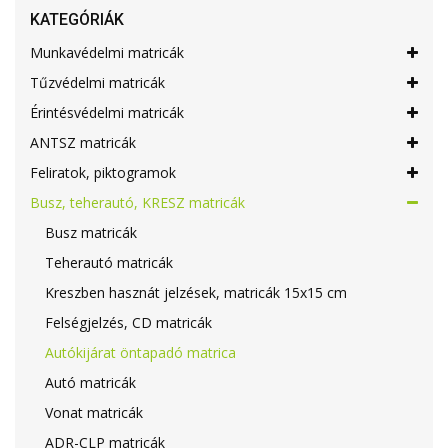
KATEGÓRIÁK
Munkavédelmi matricák
Tűzvédelmi matricák
Érintésvédelmi matricák
ANTSZ matricák
Feliratok, piktogramok
Busz, teherautó, KRESZ matricák
Busz matricák
Teherautó matricák
Kreszben hasznát jelzések, matricák 15x15 cm
Felségjelzés, CD matricák
Autókijárat öntapadó matrica
Autó matricák
Vonat matricák
ADR-CLP matricák