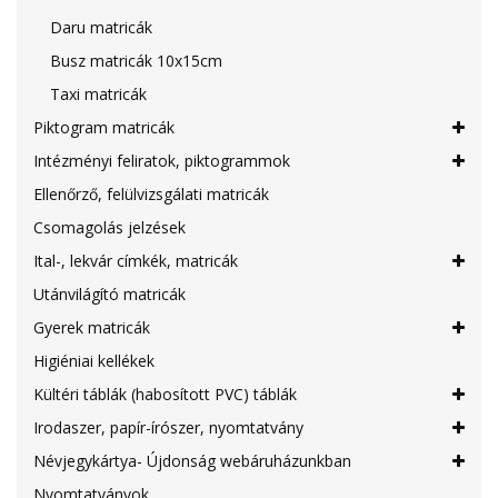
Daru matricák
Busz matricák 10x15cm
Taxi matricák
Piktogram matricák
Intézményi feliratok, piktogrammok
Ellenőrző, felülvizsgálati matricák
Csomagolás jelzések
Ital-, lekvár címkék, matricák
Utánvilágító matricák
Gyerek matricák
Higiéniai kellékek
Kültéri táblák (habosított PVC) táblák
Irodaszer, papír-írószer, nyomtatvány
Névjegykártya- Újdonság webáruházunkban
Nyomtatványok