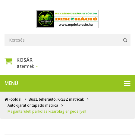
KOSÁR
0
termék
MENÜ
Főoldal
Busz, teherautó, KRESZ matricák
Autókijárat öntapadó matrica
Magánterület! parkolás kizárólag engedéllyel!