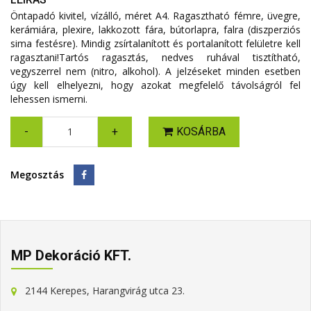
Öntapadó kivitel, vízálló, méret A4. Ragasztható fémre, üvegre,
kerámiára, plexire, lakkozott fára, bútorlapra, falra (diszperziós
sima festésre). Mindig zsírtalanított és portalanított felületre kell
ragasztani!Tartós ragasztás, nedves ruhával tisztítható,
vegyszerrel nem (nitro, alkohol). A jelzéseket minden esetben
úgy kell elhelyezni, hogy azokat megfelelő távolságról fel
lehessen ismerni.
-
+
KOSÁRBA
Megosztás
MP Dekoráció KFT.
2144 Kerepes, Harangvirág utca 23.