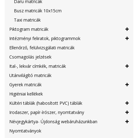
Daru matricák
Busz matricák 10x15cm
Taxi matricák
Piktogram matricák
Intézményi feliratok, piktogrammok
Ellenőrző, felülvizsgálati matricák
Csomagolás jelzések
Ital-, lekvár címkék, matricák
Utánvilágító matricák
Gyerek matricák
Higiéniai kellékek
Kültéri táblák (habosított PVC) táblák
Irodaszer, papír-írószer, nyomtatvány
Névjegykártya- Újdonság webáruházunkban
Nyomtatványok