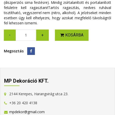
(diszperziós sima festésre). Mindig zsírtalanított és portalanított
felületre kell ragasztani!Tartós ragasztás, nedves ruhával
tisztítható, vegyszerrel nem (nitro, alkohol). A jelzéseket minden
esetben úgy kell elhelyezni, hogy azokat megfelelő távolságról
fel lehessen ismerni.
-
+
KOSÁRBA
Megosztás
MP Dekoráció KFT.
2144 Kerepes, Harangvirág utca 23.
+36 20 420 4138
mpdekor@gmail.com