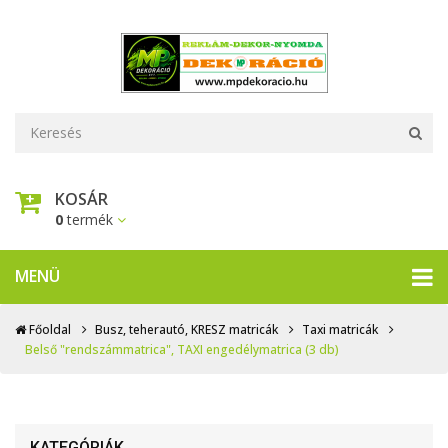
KOSÁR
0
termék
MENÜ
Főoldal
Busz, teherautó, KRESZ matricák
Taxi matricák
Belső "rendszámmatrica", TAXI engedélymatrica (3 db)
KATEGÓRIÁK