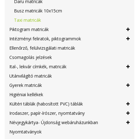
Daru matricák
Busz matricák 10x15cm
Taxi matricák
Piktogram matricák
Intézményi feliratok, piktogrammok
Ellenőrző, felülvizsgálati matricák
Csomagolás jelzések
Ital-, lekvár címkék, matricák
Utánvilágító matricák
Gyerek matricák
Higiéniai kellékek
Kültéri táblák (habosított PVC) táblák
Irodaszer, papír-írószer, nyomtatvány
Névjegykártya- Újdonság webáruházunkban
Nyomtatványok