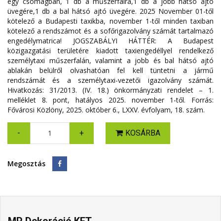
egy csomagban, 1 db a műszerfalra,1 db a jobb hátsó ajtó
üvegére,1 db a bal hátsó ajtó üvegére. 2025 November 01-től
kötelező a Budapesti taxikba, november 1-től minden taxiban
kötelező a rendszámot és a sofőrigazolvány számát tartalmazó
engedélymatrica! JOGSZABÁLYI HÁTTÉR: A Budapest
közigazgatási területére kiadott taxiengedéllyel rendelkező
személytaxi műszerfalán, valamint a jobb és bal hátsó ajtó
ablakán belülről olvashatóan fel kell tüntetni a jármű
rendszámát és a személytaxi-vezetői igazolvány számát.
Hivatkozás: 31/2013. (IV. 18.) önkormányzati rendelet – 1.
melléklet 8. pont, hatályos 2025. november 1-től. Forrás:
Fővárosi Közlöny, 2025. október 6., LXXV. évfolyam, 18. szám.
-
+
KOSÁRBA
Megosztás