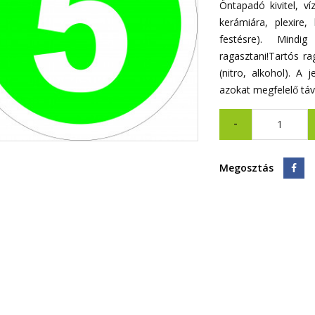
Öntapadó kivitel, v
kerámiára, plexire, 
festésre). Mindig 
ragasztani!Tartós ra
(nitro, alkohol). A 
azokat megfelelő távo
-
Megosztás