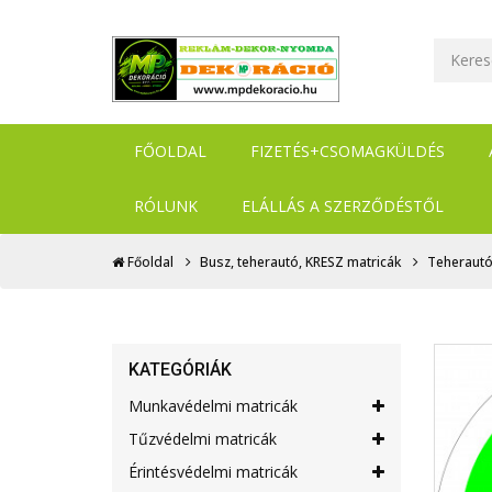
FŐOLDAL
FIZETÉS+CSOMAGKÜLDÉS
RÓLUNK
ELÁLLÁS A SZERZŐDÉSTŐL
Főoldal
Busz, teherautó, KRESZ matricák
Teherautó
KATEGÓRIÁK
Munkavédelmi matricák
Tűzvédelmi matricák
Érintésvédelmi matricák