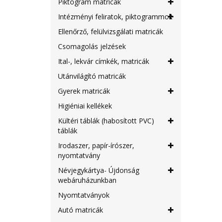
Piktogram matricák
Intézményi feliratok, piktogrammok
Ellenőrző, felülvizsgálati matricák
Csomagolás jelzések
Ital-, lekvár címkék, matricák
Utánvilágító matricák
Gyerek matricák
Higiéniai kellékek
Kültéri táblák (habosított PVC)
táblák
Irodaszer, papír-írószer,
nyomtatvány
Névjegykártya- Újdonság
webáruházunkban
Nyomtatványok
Autó matricák