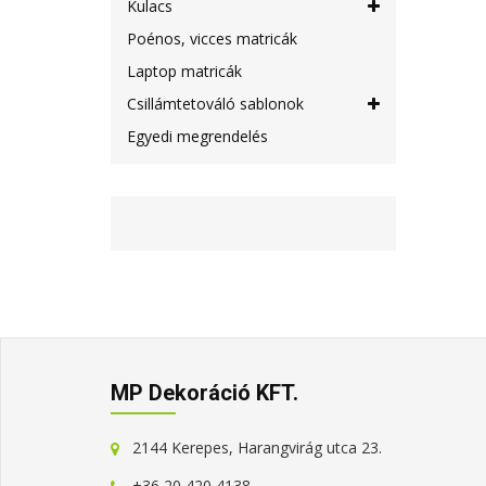
Kulacs
Poénos, vicces matricák
Laptop matricák
Csillámtetováló sablonok
Egyedi megrendelés
MP Dekoráció KFT.
2144 Kerepes, Harangvirág utca 23.
+36 20 420 4138