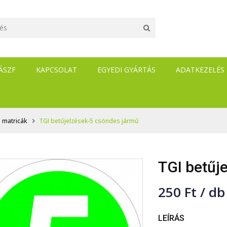
ÁSZF
KAPCSOLAT
EGYEDI GYÁRTÁS
ADATKEZELÉS
 matricák
TGI betűjelzések-5 csöndes jármű
TGI betűj
250 Ft / db
LEÍRÁS