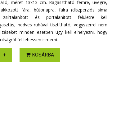
ízálló, méret 13x13 cm. Ragasztható fémre, üvegre,
lakkozott fára, bútorlapra, falra (diszperziós sima
zsírtalanított és portalanított felületre kell
gasztás, nedves ruhával tisztítható, vegyszerrel nem
jelzéseket minden esetben úgy kell elhelyezni, hogy
lságról fel lehessen ismerni.
+
KOSÁRBA