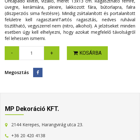
Öntapadó kivitel, vízálló, méret 13x13 cm. Ragasztható fémre,
üvegre, kerámiára, plexire, lakkozott fára, bútorlapra, falra
(diszperziós sima festésre). Mindig zsírtalanított és portalanított
felületre kell ragasztani!Tartós ragasztás, nedves ruhával
tisztítható, vegyszerrel nem (nitro, alkohol). A jelzéseket minden
esetben úgy kell elhelyezni, hogy azokat megfelelő távolságról
fel lehessen ismerni.
-
+
KOSÁRBA
Megosztás
MP Dekoráció KFT.
2144 Kerepes, Harangvirág utca 23.
+36 20 420 4138