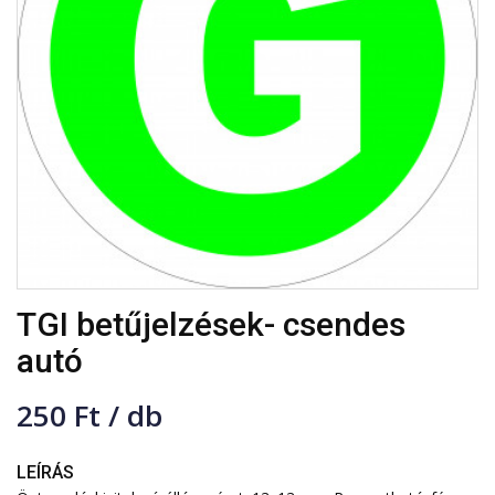
TGI betűjelzések- csendes
autó
250 Ft / db
LEÍRÁS