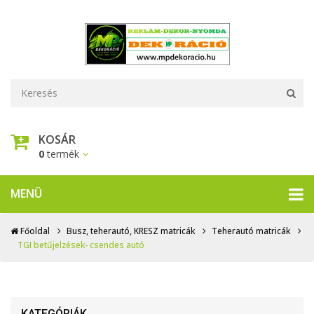
KOSÁR
0
termék
MENÜ
Főoldal
Busz, teherautó, KRESZ matricák
Teherautó matricák
TGI betűjelzések- csendes autó
KATEGÓRIÁK