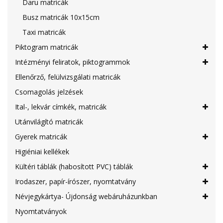
Daru matricák
Busz matricák 10x15cm
Taxi matricák
Piktogram matricák
Intézményi feliratok, piktogrammok
Ellenőrző, felülvizsgálati matricák
Csomagolás jelzések
Ital-, lekvár címkék, matricák
Utánvilágító matricák
Gyerek matricák
Higiéniai kellékek
Kültéri táblák (habosított PVC) táblák
Irodaszer, papír-írószer, nyomtatvány
Névjegykártya- Újdonság webáruházunkban
Nyomtatványok