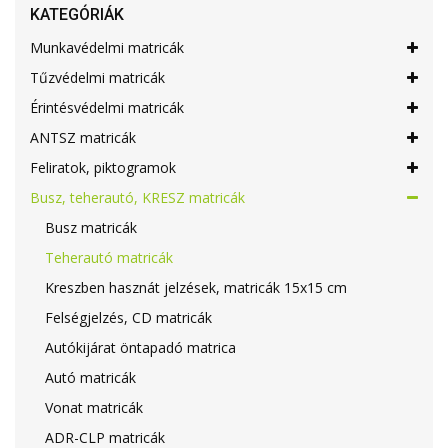
KATEGÓRIÁK
Munkavédelmi matricák
Tűzvédelmi matricák
Érintésvédelmi matricák
ANTSZ matricák
Feliratok, piktogramok
Busz, teherautó, KRESZ matricák
Busz matricák
Teherautó matricák
Kreszben hasznát jelzések, matricák 15x15 cm
Felségjelzés, CD matricák
Autókijárat öntapadó matrica
Autó matricák
Vonat matricák
ADR-CLP matricák