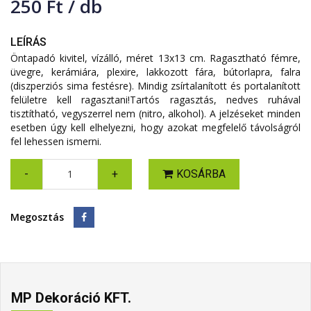
250 Ft / db
LEÍRÁS
Öntapadó kivitel, vízálló, méret 13x13 cm. Ragasztható fémre,
üvegre, kerámiára, plexire, lakkozott fára, bútorlapra, falra
(diszperziós sima festésre). Mindig zsírtalanított és portalanított
felületre kell ragasztani!Tartós ragasztás, nedves ruhával
tisztítható, vegyszerrel nem (nitro, alkohol). A jelzéseket minden
esetben úgy kell elhelyezni, hogy azokat megfelelő távolságról
fel lehessen ismerni.
-
+
KOSÁRBA
Megosztás
MP Dekoráció KFT.