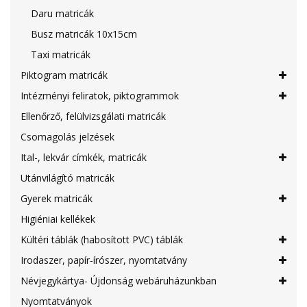
Daru matricák
Busz matricák 10x15cm
Taxi matricák
Piktogram matricák
Intézményi feliratok, piktogrammok
Ellenőrző, felülvizsgálati matricák
Csomagolás jelzések
Ital-, lekvár címkék, matricák
Utánvilágító matricák
Gyerek matricák
Higiéniai kellékek
Kültéri táblák (habosított PVC) táblák
Irodaszer, papír-írószer, nyomtatvány
Névjegykártya- Újdonság webáruházunkban
Nyomtatványok