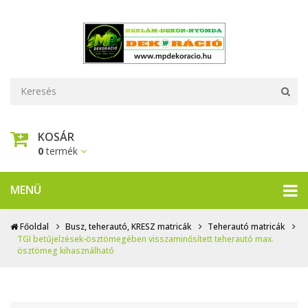
KOSÁR
0
termék
MENÜ
Főoldal
Busz, teherautó, KRESZ matricák
Teherautó matricák
TGI betűjelzések-ösztömegében visszaminősített teherautó max.
ösztömeg kihasználható