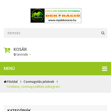
KOSÁR
0
termék
MENÜ
Főoldal
Csomagolás jelzések
Törékeny, csomagszállítás piktogram
KATEGÓRIÁK