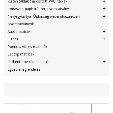
Kültéri táblák (habosított PVC) táblák
Irodaszer, papír-írószer, nyomtatvány
Névjegykártya- Újdonság webáruházunkban
Nyomtatványok
Autó matricák
Kulacs
Poénos, vicces matricák
Laptop matricák
Csillámtetováló sablonok
Egyedi megrendelés