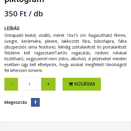
350 Ft / db
LEÍRÁS
Öntapadó kivitel, vízálló, méret 10x15 cm. Ragasztható fémre,
üvegre, kerámiára, plexire, lakkozott fára, bútorlapra, falra
(diszperziós sima festésre). Mindig zsírtalanított és portalanított
felületre kell ragasztani!Tartós ragasztás, nedves ruhával
tisztítható, vegyszerrel nem (nitro, alkohol). A jelzéseket minden
esetben úgy kell elhelyezni, hogy azokat megfelelő távolságról
fel lehessen ismerni.
-
+
KOSÁRBA
Megosztás