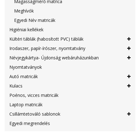
Magasságmérő matrica
Meghívók
Egyedi Név matricák
Higiéniai kellékek
Kültéri táblák (habosított PVC) táblák
Irodaszer, papír-írószer, nyomtatvány
Névjegykártya- Újdonság webáruházunkban
Nyomtatványok
Autó matricák
Kulacs
Poénos, vicces matricák
Laptop matricák
Csillámtetováló sablonok
Egyedi megrendelés