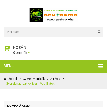
KOSÁR
0
termék
MENÜ
Főoldal
Gyerek matricák
A4 íves
Gyerekmatricák A4 íven - Vadállatok
KATEGÓRIÁK