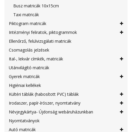
Busz matricák 10x15cm
Taxi matricák
Piktogram matricák
Intézményi feliratok, piktogrammok
Ellenőrző, felülvizsgálati matricák
Csomagolás jelzések
Ital-, lekvár címkék, matricák
Utánvilágító matricák
Gyerek matricák
Higiéniai kellékek
Kültéri táblák (habosított PVC) táblák
Irodaszer, papír-írószer, nyomtatvány
Névjegykártya- Újdonság webáruházunkban
Nyomtatványok
Autó matricák