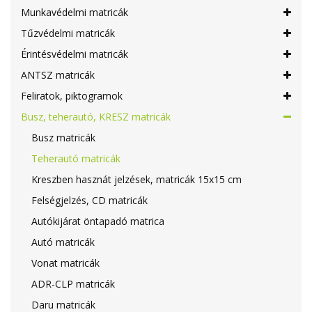
Munkavédelmi matricák
Tűzvédelmi matricák
Érintésvédelmi matricák
ANTSZ matricák
Feliratok, piktogramok
Busz, teherautó, KRESZ matricák
Busz matricák
Teherautó matricák
Kreszben hasznát jelzések, matricák 15x15 cm
Felségjelzés, CD matricák
Autókijárat öntapadó matrica
Autó matricák
Vonat matricák
ADR-CLP matricák
Daru matricák