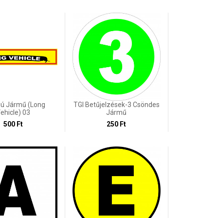
ú Jármű (Long
TGI Betűjelzések-3 Csöndes
ehicle) 03
Jármű
500 Ft
250 Ft