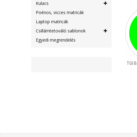
Kulacs
Poénos, vicces matricák
Laptop matricák
Csillámtetováló sablonok
Egyedi megrendelés
TGI B