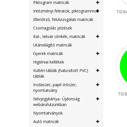
Piktogram matricák
Intézményi feliratok, piktogrammok
TGI B
Ellenőrző, felülvizsgálati matricák
Csomagolás jelzések
Ital-, lekvár címkék, matricák
Utánvilágító matricák
Gyerek matricák
Higiéniai kellékek
Kültéri táblák (habosított PVC)
táblák
Irodaszer, papír-írószer,
nyomtatvány
TGI 
Névjegykártya- Újdonság
webáruházunkban
Nyomtatványok
Autó matricák