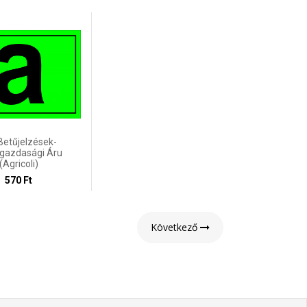
Betűjelzések-
gazdasági Áru
(agricoli)
570 Ft
Következő