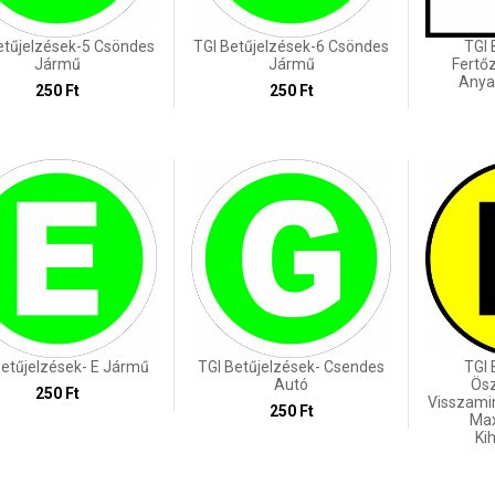
etűjelzések-5 Csöndes
TGI Betűjelzések-6 Csöndes
TGI 
Jármű
Jármű
Fertő
Anya
250 Ft
250 Ft
Betűjelzések- E Jármű
TGI Betűjelzések- Csendes
TGI 
Autó
Ös
250 Ft
Visszami
250 Ft
Ma
Ki