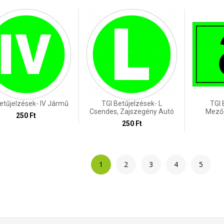
etűjelzések- IV Jármű
TGI Betűjelzések- L
TGI 
Csendes, Zajszegény Autó
Mező
250 Ft
250 Ft
1
2
3
4
5