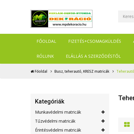
FŐOLDAL
FIZETÉS+CSOMAGKÜLDÉS
RÓLUNK
ELÁLLÁS A SZERZŐDÉSTŐL
Főoldal
Busz, teherautó, KRESZ matricák
Teherautó
Tehe
Kategóriák
Munkavédelmi matricák
Tűzvédelmi matricák
Érintésvédelmi matricák