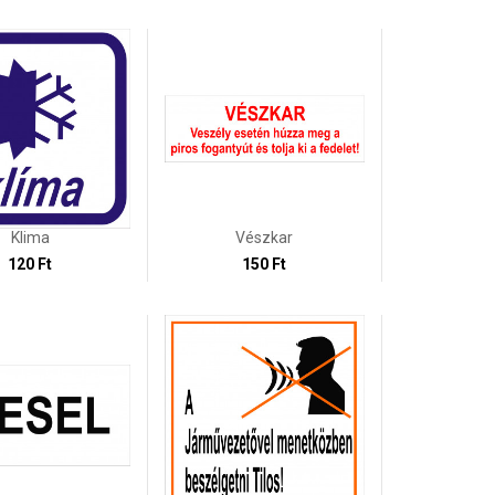
Klima
Vészkar
120 Ft
150 Ft