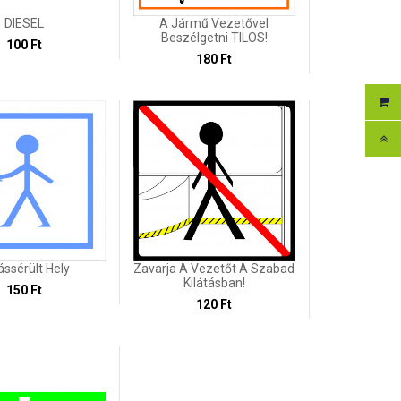
DIESEL
A Jármű Vezetővel
Beszélgetni TILOS!
100 Ft
180 Ft
ássérült Hely
Zavarja A Vezetőt A Szabad
Kilátásban!
150 Ft
120 Ft