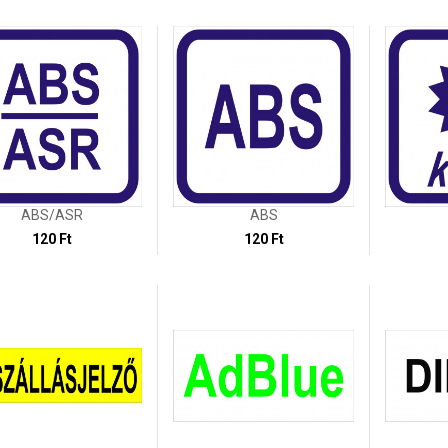
ABS/ASR
ABS
120 Ft
120 Ft