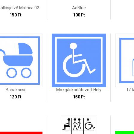
állásjelző Matrica 02
AdBlue
150 Ft
100 Ft
Babakocsi
Mozgáskorlátozott Hely
Lát
120 Ft
150 Ft