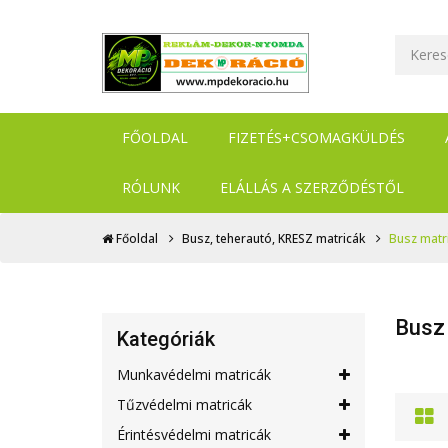
FŐOLDAL
FIZETÉS+CSOMAGKÜLDÉS
RÓLUNK
ELÁLLÁS A SZERZŐDÉSTŐL
Főoldal
Busz, teherautó, KRESZ matricák
Busz matr
Busz
Kategóriák
Munkavédelmi matricák
Tűzvédelmi matricák
Érintésvédelmi matricák