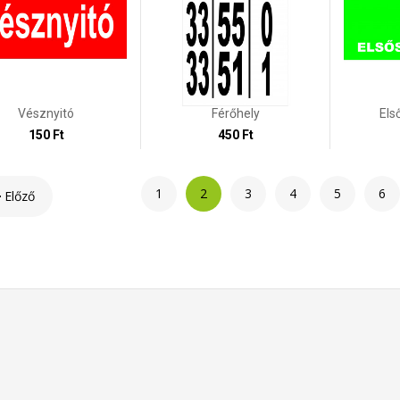
Vésznyitó
Férőhely
Els
150 Ft
450 Ft
1
2
3
4
5
6
Előző