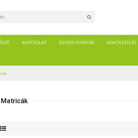
ÁSZF
KAPCSOLAT
EGYEDI GYÁRTÁS
ADATKEZELÉS
icák
 Matricák