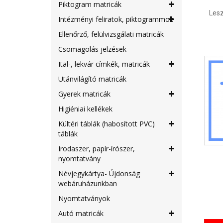
Piktogram matricák
Lesz
Intézményi feliratok, piktogrammok
Ellenőrző, felülvizsgálati matricák
Csomagolás jelzések
Ital-, lekvár címkék, matricák
Utánvilágító matricák
Gyerek matricák
Higiéniai kellékek
Kültéri táblák (habosított PVC)
táblák
Irodaszer, papír-írószer,
nyomtatvány
Névjegykártya- Újdonság
webáruházunkban
Nyomtatványok
Autó matricák