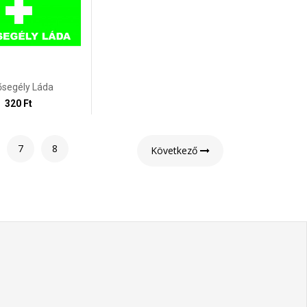
ősegély Láda
320 Ft
7
8
Következő