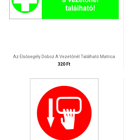
Az Elsősegély Doboz A Vezetőnél Található Matrica
320 Ft