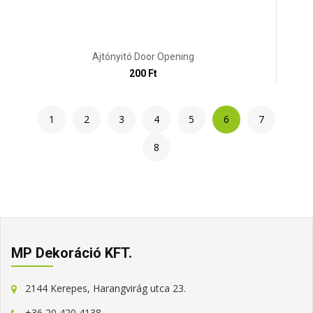
Ajtónyitó Door Opening
200 Ft
1
2
3
4
5
6
7
8
MP Dekoráció KFT.
2144 Kerepes, Harangvirág utca 23.
+36 20 420 4138