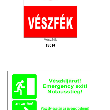
Vészfék
150 Ft