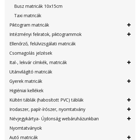
Busz matricák 10x15cm
Taxi matricák
Piktogram matricák
Intézményi feliratok, piktogrammok
Ellenőrző, felülvizsgálati matricák
Csomagolás jelzések
Ital-, lekvár címkék, matricák
Utánvilágító matricák
Gyerek matricák
Higiéniai kellékek
Kültéri táblák (habosított PVC) táblák
Irodaszer, papír-írószer, nyomtatvány
Névjegykártya- Újdonság webáruházunkban
Nyomtatványok
Autó matricák