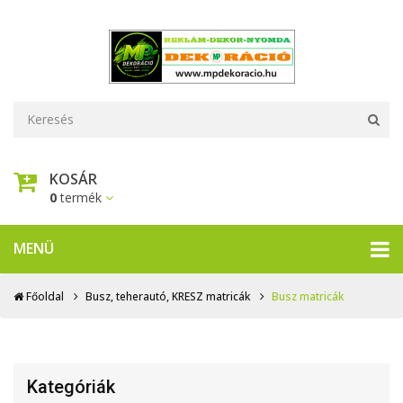
KOSÁR
0
termék
MENÜ
Főoldal
Busz, teherautó, KRESZ matricák
Busz matricák
Kategóriák