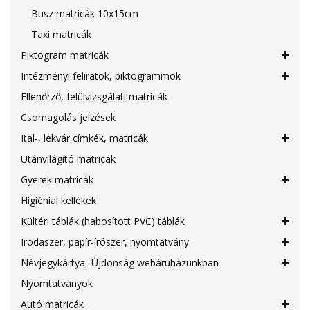
Busz matricák 10x15cm
Taxi matricák
Piktogram matricák
Intézményi feliratok, piktogrammok
Ellenőrző, felülvizsgálati matricák
Csomagolás jelzések
Ital-, lekvár címkék, matricák
Utánvilágító matricák
Gyerek matricák
Higiéniai kellékek
Kültéri táblák (habosított PVC) táblák
Irodaszer, papír-írószer, nyomtatvány
Névjegykártya- Újdonság webáruházunkban
Nyomtatványok
Autó matricák