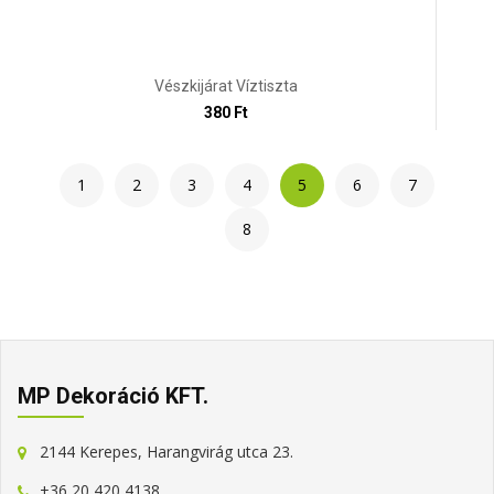
Vészkijárat Víztiszta
380 Ft
1
2
3
4
5
6
7
8
MP Dekoráció KFT.
2144 Kerepes, Harangvirág utca 23.
+36 20 420 4138