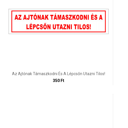
Az Ajtónak Támaszkodni És A Lépcsőn Utazni Tilos!
350 Ft