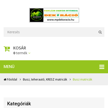
KOSÁR
0
termék
MENÜ
Főoldal
Busz, teherautó, KRESZ matricák
Busz matricák
Kategóriák