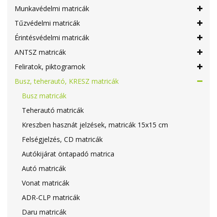
Munkavédelmi matricák
Tűzvédelmi matricák
Érintésvédelmi matricák
ANTSZ matricák
Feliratok, piktogramok
Busz, teherautó, KRESZ matricák
Busz matricák
Teherautó matricák
Kreszben hasznát jelzések, matricák 15x15 cm
Felségjelzés, CD matricák
Autókijárat öntapadó matrica
Autó matricák
Vonat matricák
ADR-CLP matricák
Daru matricák